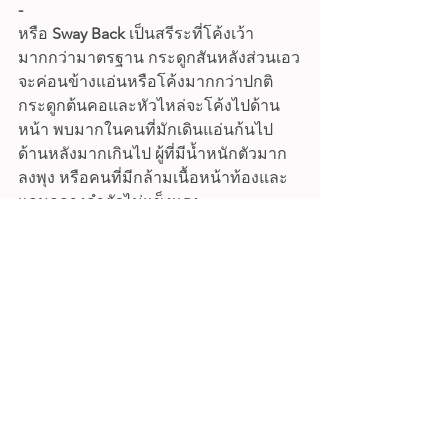
-
หรือ 
Sway Back
 เป็นสรีระที่โค้งเว้า
มากกว่ามาตรฐาน กระดูกสันหลังส่วนเอว
จะค่อนข้างแอ่นหรือโค้งมากกว่าปกติ 
กระดูกต้นคอและหัวไหล่จะโค้งไปด้าน
หน้า พบมากในคนที่มักเดินแอ่นก้นไป
ด้านหลังมากเกินไป ผู้ที่มีน้ำหนักตัวมาก 
ลงพุง หรือคนที่มีกล้ามเนื้อหน้าท้องและ
แกนกลางลำตัวไม่แข็งแรง 
เพื่อนๆลองสังเกตุกันดูนะคะว่าสรีระหลัง
ของ เพื่อนๆเป็นแบบไหนกันบ้าง แต่ถ้ายัง
ไม่แน่ใจว่าสรีระหลังของคุณเป็นแบบไหน
ลอง สามารถติดต่อปรึกษากับผู้เชี่ยวชาญ
และทีมนักกายภาพของ Airlumba ได้ทาง 
Inbox หรือ Add line 
http://bit.ly/AirLumba
 ได้เลยค่า
Healthy Back Tips