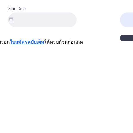
Start Date
มกรอก
ใบสมัครฉบับเต็ม
ให้ครบถ้วนก่อน
กด