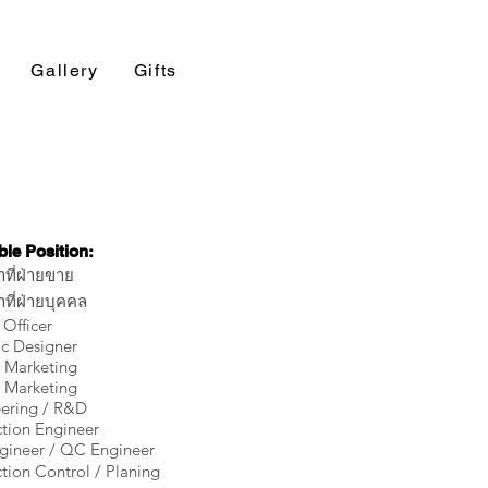
Gallery
Gifts
ble Position:
าที่ฝ่ายขาย
าที่ฝ่ายบุคคล
Officer
c Designer
 Marketing
l Marketing
ering / R&D
tion Engineer
ineer / QC Engineer
tion Control / Planing