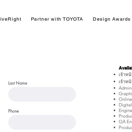
iveRight
Partner with TOYOTA
Design Awards
Availa
เจ้าหน้
เจ้าหน้
Last Name
Admin 
Graphi
Online
Digita
Engine
Phone
Produc
QA Eng
Produc