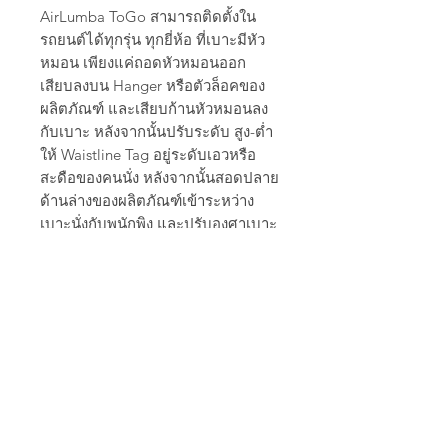
AirLumba ToGo สามารถติดตั้งใน
รถยนต์ได้ทุกรุ่น ทุกยี่ห้อ ที่เบาะมีหัว
หมอน เพียงแค่ถอดหัวหมอนออก
เสียบลงบน Hanger หรือตัวล็อคของ
ผลิตภัณฑ์ และเสียบก้านหัวหมอนลง
กับเบาะ หลังจากนั้นปรับระดับ สูง-ต่ำ
ให้ Waistline Tag อยู่ระดับเอวหรือ
สะดือของคนนั่ง หลังจากนั้นสอดปลาย
ด้านล่างของผลิตภัณฑ์เข้าระหว่าง
เบาะนั่งกับพนักพิง และปรับองศาเบาะ
ตามความเหมาะสม
*ข้อแนะนำ : ช่วงสัปดาห์แรกสรีระ
หลังอยู่ในช่วงปรับตัวอาจยังรู้สึกไม่
เคยชิน หากใช้ต่อเนื่องจะทำให้เกิดสุข
ภาพหลังที่ดีในระยะยาว
PRODUCT WARRANTY