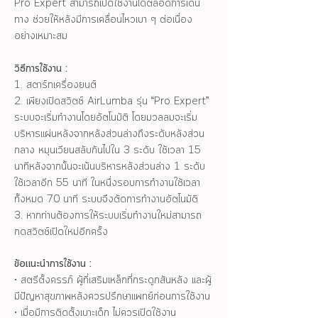
Pro Expert สามารถเปิดใช้งานได้ตลอดการเดิน
ทาง ช่วยให้หลังมีการเคลื่อนไหวเบา ๆ ต่อเนื่อง
อย่างเหมาะสม
วิธีการใช้งาน :
1. สตาร์ทเครื่องยนต์
2. เพียงเปิดสวิตช์ AirLumba รุ่น “Pro Expert”
ระบบจะเริ่มทำงานโดยอัตโนมัติ โดยมวลลมจะเริ่ม
บริหารแผ่นหลังจากหลังส่วนล่างถึงระดับหลังส่วน
กลาง หมุนเวียนสลับกันไปใน 3 ระดับ ใช้เวลา 15
นาทีหลังจากนั้นจะเน้นบริหารหลังส่วนล่าง 1 ระดับ
ใช้เวลาอีก 55 นาที ในหนึ่งรอบการทำงานใช้เวลา
ทั้งหมด 70 นาที ระบบจึงตัดการทำงานอัตโนมัติ
3. หากท่านต้องการให้ระบบเริ่มทำงานใหม่สามารถ
กดสวิตช์เปิดใหม่อีกครั้ง
ข้อแนะนำการใช้งาน :
• สตรีตั้งครรภ์ ผู้ที่เสริมเหล็กที่กระดูกสันหลัง และผู้
มีปัญหาสุขภาพหลังควรปรึกษาแพทย์ก่อนการใช้งาน
• เมื่อมีการติดตั้งเบาะเด็ก ไม่ควรเปิดใช้งาน