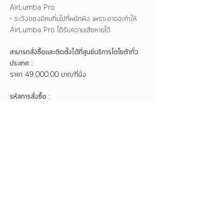
AirLumba Pro
• ระวังของมีคมทิ่มไปที่พนักพิง เพราะอาจจะทำให้
AirLumba Pro ได้รับความเสียหายได้
สามารถสั่งซื้อและติดตั้งได้ที่ศูนย์บริการโตโยต้าทั่ว
ประเทศ :
ราคา 49,000.00 บาท/ที่นั่ง
รหัสการสั่งซื้อ :
● PC5B2-BY007
หมายเหตุ :
● สามารถติดตั้งได้กับเบาะหน้าขวาเท่านั้น
● 1 ชุด ต่อ 1 ที่นั่ง
● ราคาไม่รวมค่าแรงติดตั้ง
ข้อมูลผลิตภัณฑ์เพิ่มเติม