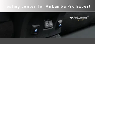
หลัง
ผ่อน
มวล
ขยับ
ใน
ได้
Testing center for AirLumba Pro Expert
ลม
เพื่อ
ขณะ
สะดวก
จะ
เปลี่ยน
ที่
สบาย
เริ่ม
อิริยาบถ
คุณ
ยิ่ง
บริหาร
ขณะ
นั่ง.
ขึ้น
แผ่น
นั่ง
AirLumba
AirLumba
หลัง
ภายใน
Enlight
Mood
จาก
รถ
ได้
ช่วย
หลัง
อย่าง
รับ
ส่ง
ส่วน
เหมาะ
การ
เสริม
ล่าง
สม
ออกแบบ
ระบบ
ถึง
เพียง
ตาม
กล้าม
ระดับ
พอ
หลัก
เนื้อ
หลัง
ช่วย
Ergonomic
กระดูก
ส่วน
กระจาย
Seating
สัน
กลาง
น้ำ
Concept
หลัง
หมุนเวียน
หนัก
สามารถ
ให้
สลับ
ลด
ทำให้
อยู่
กัน
แรง
เรา
ใน
ไปใน
กด
นั่ง
ท่า
3
ทับ
อยู่
ที่
ระดับ
สะสม
ใน
เหมาะ
ใช้
ที่
ท่า
สม
Testing Center for AirLumba ToGo