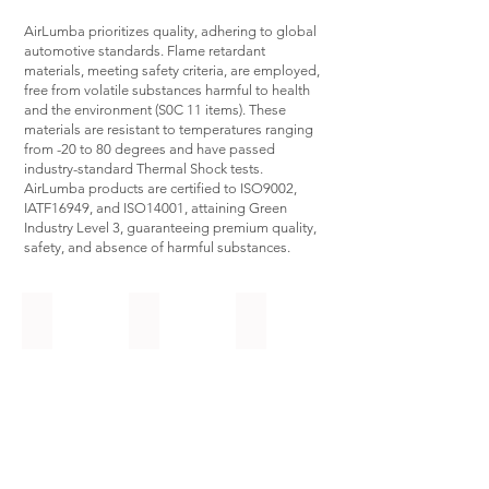
AirLumba prioritizes quality, adhering to global
automotive standards. Flame retardant
materials, meeting safety criteria, are employed,
free from volatile substances harmful to health
and the environment (S0C 11 items). These
materials are resistant to temperatures ranging
from -20 to 80 degrees and have passed
industry-standard Thermal Shock tests.
AirLumba products are certified to ISO9002,
IATF16949, and ISO14001, attaining Green
Industry Level 3, guaranteeing premium quality,
safety, and absence of harmful substances.
AirLumba Pro Elevate
AirLumba Pro Expert
AirLumba ToGo
“AirLumba
แอร์
Pro
ลัม
Expert”
บา
อุปกรณ์
ทูโก
ตกแต่ง
เสริม
แท้
ให้
โต
เบาะ
โย
รถยนต์